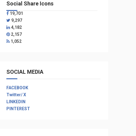
Social Share Icons
19,701
9,297
4,182
2,157
1,052
SOCIAL MEDIA
FACEBOOK
Twitter/ X
LINKEDIN
PINTEREST