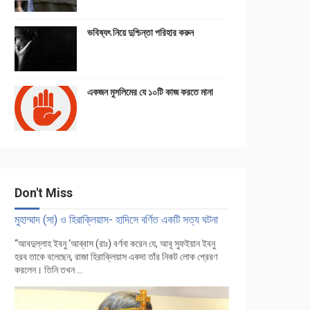
ভবিষ্যৎ নিয়ে দুশ্চিন্তা পরিহার করুন
একজন মুসলিমের যে ১০টি কাজ করতে মানা
Don't Miss
মুহাম্মাদ (সা) ও হিরাক্লিয়াস- হাদিসে বর্ণিত একটি সত্য ঘটনা
‘‘আবদুল্লাহ ইবনু ‘আব্বাস (রাঃ) বর্ণনা করেন যে, আবূ সুফইয়ান ইবনু
হরব তাকে বলেছেন, রাজা হিরাক্লিয়াস একদা তাঁর নিকট লোক প্রেরণ
করলেন। তিনি তখন ...