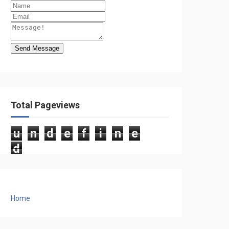
Send Message
Total Pageviews
u
n
d
e
f
i
n
e
d
Home