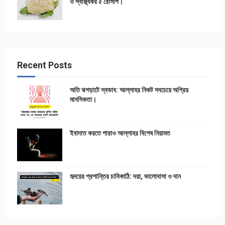
ও স্বাস্থ্যকর ৫ রেসিপি।
Recent Posts
অতি ঝগড়াটে স্বভাব: আল্লাহর নিকট সবচেয়ে অপ্রিয়
মানসিকতা।
ইবাদাত করতে পারাও আল্লাহর বিশেষ নিয়ামত
হৃদয়ের প্রশান্তির চাবিকাঠি: দয়া, ভালোবাসা ও দান