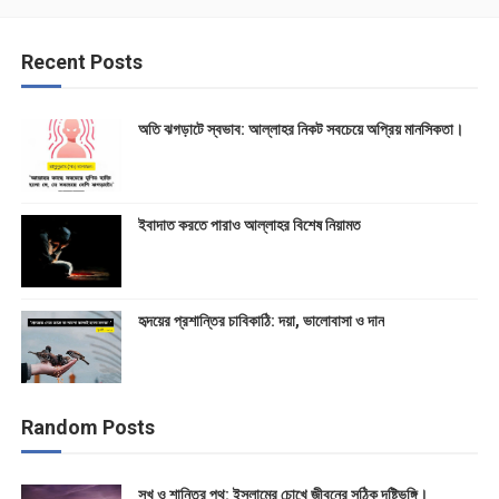
Recent Posts
অতি ঝগড়াটে স্বভাব: আল্লাহর নিকট সবচেয়ে অপ্রিয় মানসিকতা।
ইবাদাত করতে পারাও আল্লাহর বিশেষ নিয়ামত
হৃদয়ের প্রশান্তির চাবিকাঠি: দয়া, ভালোবাসা ও দান
Random Posts
সুখ ও শান্তির পথ: ইসলামের চোখে জীবনের সঠিক দৃষ্টিভঙ্গি।