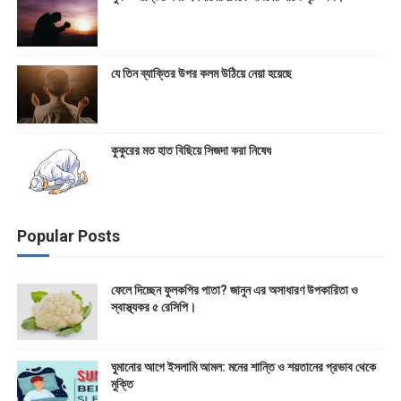
যে তিন ব্যাক্তির উপর কলম উঠিয়ে নেয়া হয়েছে
কুকুরের মত হাত বিছিয়ে সিজদা করা নিষেধ
Popular Posts
ফেলে দিচ্ছেন ফুলকপির পাতা? জানুন এর অসাধারণ উপকারিতা ও
স্বাস্থ্যকর ৫ রেসিপি।
ঘুমানোর আগে ইসলামি আমল: মনের শান্তি ও শয়তানের প্রভাব থেকে
মুক্তি