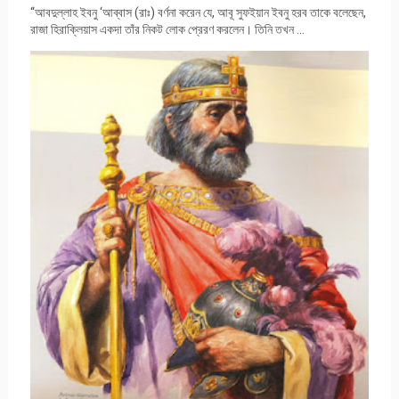
‘‘আবদুল্লাহ ইবনু ‘আব্বাস (রাঃ) বর্ণনা করেন যে, আবূ সুফইয়ান ইবনু হরব তাকে বলেছেন,
রাজা হিরাক্লিয়াস একদা তাঁর নিকট লোক প্রেরণ করলেন। তিনি তখন ...